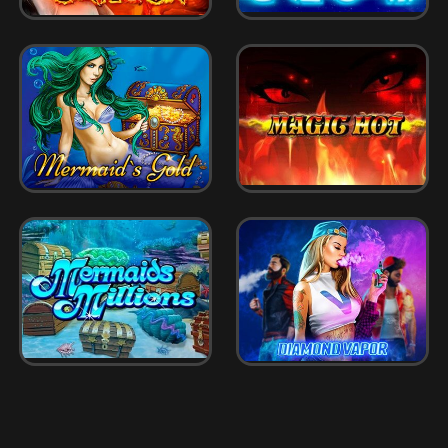
cherming