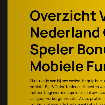
Overzicht 
Nederland 
Speler Bon
Mobiele Fu
Sluit u veilig aan bij ons casino, begrijp h
en slots. Bij JB Online Nederland hechten we 
meteen beginnen met spelen nadat uw accoun
zijn geen verborgen kosten. Als ze proble
minuten oplossen. Je kunt gemakkelijk tus