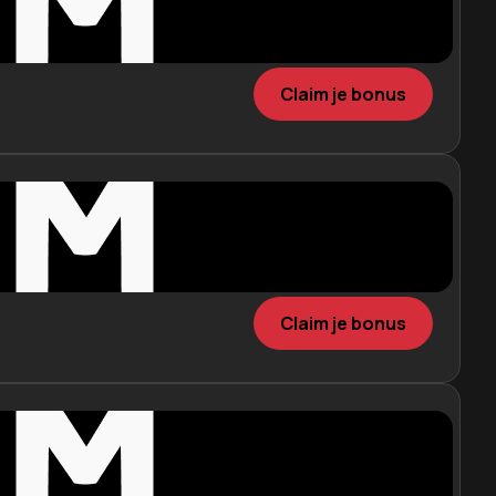
Claim je bonus
Claim je bonus