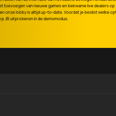
Het toevoegen van nieuwe games en bekwame live dealers op
n onze lobby is altijd up-to-date. Voordat je beslist welke op
es op JB uitproberen in de demomodus.