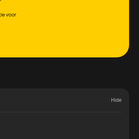
tie voor
Hide